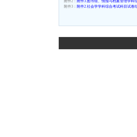
附件2：
附件3.图书馆、情报与档案管理学科综
附件3：
附件2.社会学学科综合考试科目试卷结构